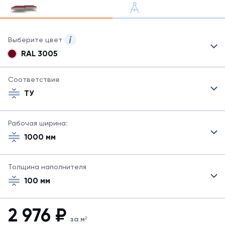
Выберите цвет
RAL 3005
Для
сэндвич-
панелей
Соответствие
могут
ТУ
быть
указаны
не
Рабочая ширина:
все
1000 мм
возможные
цвета.
Для
Толщина наполнителя
заказа
другого
100 мм
цвета
свяжитесь
с
2 976
₽
менеджером.
за м²