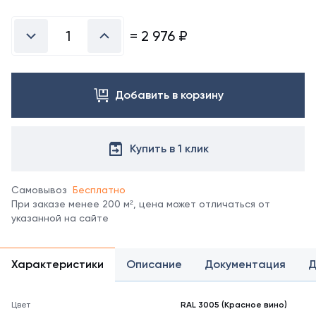
Посмотреть
все
цвета
=
2 976
₽
можно
в
справочнике
цветов
Добавить в корзину
RAL.
*
отображение
цвета
Купить в 1 клик
на
мониторе
может
Самовывоз
Бесплатно
не
При заказе менее 200 м², цена может отличаться от
полностью
указанной на сайте
соответствовать
его
реальному
Характеристики
Описание
Документация
Д
оттенку.
Цвет
RAL 3005 (Красное вино)