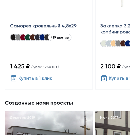
Саморез кровельный 4,8x29
Заклепка 3.2×
комбинирован
+19 цветов
1 425 ₽
2 100 ₽
/ упак. (250 шт)
/ упак.
Купить в 1 клик
Купить в 1 
Созданные нами проекты
Декабрь 2019
Июнь 2017