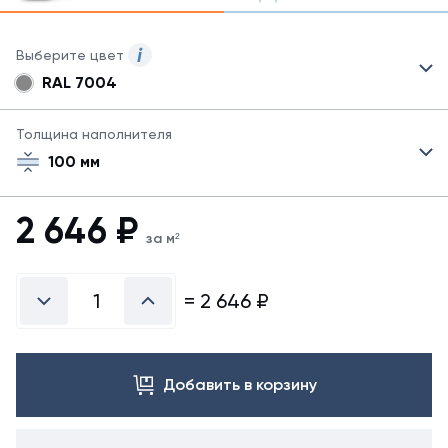
Выберите цвет
RAL 7004
Для
сэндвич-
панелей
Толщина наполнителя
могут
100 мм
быть
указаны
не
2 646
₽
все
за м²
возможные
цвета.
Для
=
2 646
₽
заказа
другого
цвета
свяжитесь
Добавить в корзину
с
менеджером.
Посмотреть