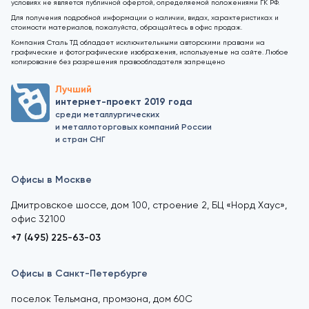
условиях не является публичной офертой, определяемой положениями ГК РФ.
Для получения подробной информации о наличии, видах, характеристиках и
стоимости материалов, пожалуйста, обращайтесь в офис продаж.
Компания Сталь ТД обладает исключительными авторскими правами на
графические и фотографические изображения, используемые на сайте. Любое
копирование без разрешения правообладателя запрещено
Лучший
интернет-проект 2019 года
среди металлургических
и металлоторговых компаний России
и стран СНГ
Офисы в Москве
Дмитровское шоссе, дом 100, строение 2, БЦ «Норд Хаус»,
офис 32100
+7 (495) 225-63-03
Офисы в Санкт-Петербурге
поселок Тельмана, промзона, дом 60С