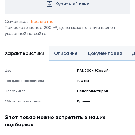
все
Купить в 1 клик
цвета
можно
в
Самовывоз
Бесплатно
справочнике
При заказе менее 200 м², цена может отличаться от
цветов
указанной на сайте
RAL.
*
отображение
Характеристики
Описание
Документация
Д
цвета
на
мониторе
Цвет
RAL 7004 (Серый)
может
не
Толщина наполнителя
100 мм
полностью
соответствовать
Наполнитель
Пенополистирол
его
Область применения
Кровля
реальному
оттенку.
Этот товар можно встретить в наших
подборках