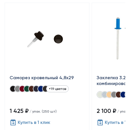
Саморез кровельный 4,8x29
Заклепка 3.2×
комбинирован
+19 цветов
1 425 ₽
2 100 ₽
/ упак. (250 шт)
/ упак.
Купить в 1 клик
Купить в 1 