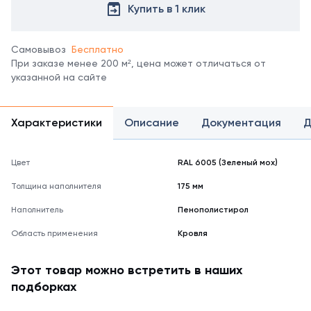
все
Купить в 1 клик
цвета
можно
в
Самовывоз
Бесплатно
справочнике
При заказе менее 200 м², цена может отличаться от
цветов
указанной на сайте
RAL.
*
отображение
Характеристики
Описание
Документация
Д
цвета
на
мониторе
Цвет
RAL 6005 (Зеленый мох)
может
не
Толщина наполнителя
175 мм
полностью
соответствовать
Наполнитель
Пенополистирол
его
Область применения
Кровля
реальному
оттенку.
Этот товар можно встретить в наших
подборках