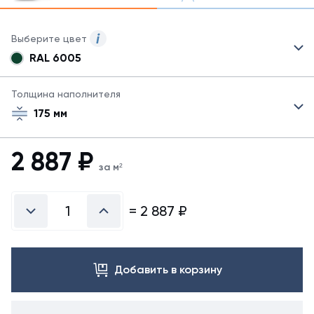
Выберите цвет
RAL 6005
Для
сэндвич-
панелей
Толщина наполнителя
могут
175 мм
быть
указаны
не
2 887
₽
все
за м²
возможные
цвета.
Для
=
2 887
₽
заказа
другого
цвета
свяжитесь
Добавить в корзину
с
менеджером.
Посмотреть