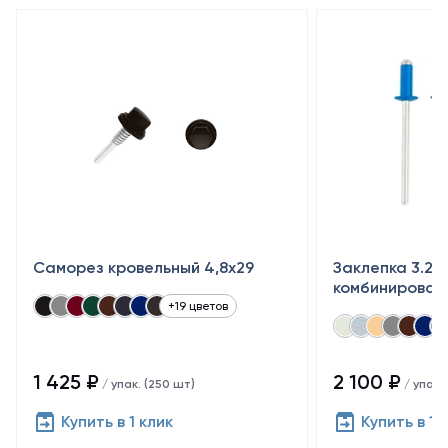
Саморез кровельный 4,8x29
Заклепка 3.2×
комбинирован
+19 цветов
1 425 ₽
2 100 ₽
/ упак. (250 шт)
/ упак.
Купить в 1 клик
Купить в 1 