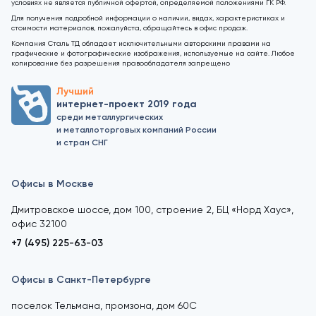
условиях не является публичной офертой, определяемой положениями ГК РФ.
Для получения подробной информации о наличии, видах, характеристиках и
стоимости материалов, пожалуйста, обращайтесь в офис продаж.
Компания Сталь ТД обладает исключительными авторскими правами на
графические и фотографические изображения, используемые на сайте. Любое
копирование без разрешения правообладателя запрещено
Лучший
интернет-проект 2019 года
среди металлургических
и металлоторговых компаний России
и стран СНГ
Офисы в Москве
Дмитровское шоссе, дом 100, строение 2, БЦ «Норд Хаус»,
офис 32100
+7 (495) 225-63-03
Офисы в Санкт-Петербурге
поселок Тельмана, промзона, дом 60С