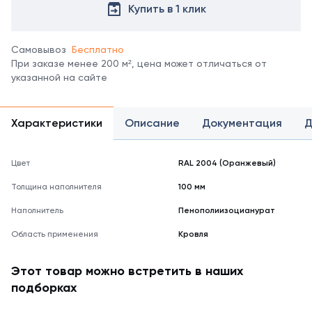
все
Купить в 1 клик
цвета
можно
в
Самовывоз
Бесплатно
справочнике
При заказе менее 200 м², цена может отличаться от
цветов
указанной на сайте
RAL.
*
отображение
Характеристики
Описание
Документация
Д
цвета
на
мониторе
Цвет
RAL 2004 (Оранжевый)
может
не
Толщина наполнителя
100 мм
полностью
соответствовать
Наполнитель
Пенополиизоцианурат
его
Область применения
Кровля
реальному
оттенку.
Этот товар можно встретить в наших
подборках