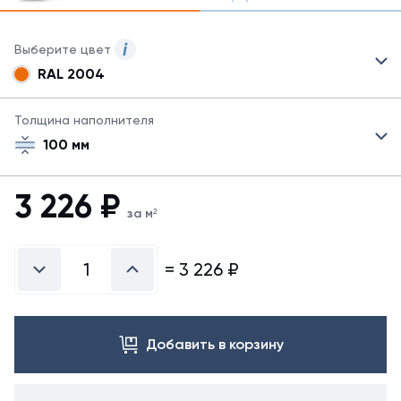
Выберите цвет
RAL 2004
Для
сэндвич-
панелей
Толщина наполнителя
могут
100 мм
быть
указаны
не
3 226
₽
все
за м²
возможные
цвета.
Для
=
3 226
₽
заказа
другого
цвета
свяжитесь
Добавить в корзину
с
менеджером.
Посмотреть