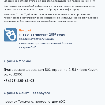
условиях не является публичной офертой, определяемой положениями ГК РФ.
Для получения подробной информации о наличии, видах, характеристиках и
стоимости материалов, пожалуйста, обращайтесь в офис продаж.
Компания Сталь ТД обладает исключительными авторскими правами на
графические и фотографические изображения, используемые на сайте. Любое
копирование без разрешения правообладателя запрещено
Лучший
интернет-проект 2019 года
среди металлургических
и металлоторговых компаний России
и стран СНГ
Офисы в Москве
Дмитровское шоссе, дом 100, строение 2, БЦ «Норд Хаус»,
офис 32100
+7 (495) 225-63-03
Офисы в Санкт-Петербурге
поселок Тельмана, промзона, дом 60С