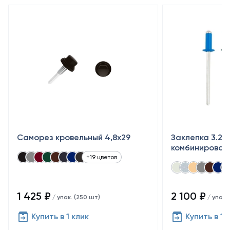
Саморез кровельный 4,8x29
Заклепка 3.2×
комбинирован
+19 цветов
1 425 ₽
2 100 ₽
/ упак. (250 шт)
/ упак.
Купить в 1 клик
Купить в 1 