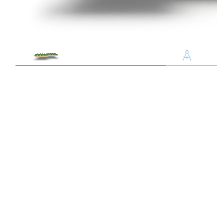
Профлист С21
Профнастил для забор
Кровельный профлист
Стеновой профнастил
Доборные элементы
Крепеж