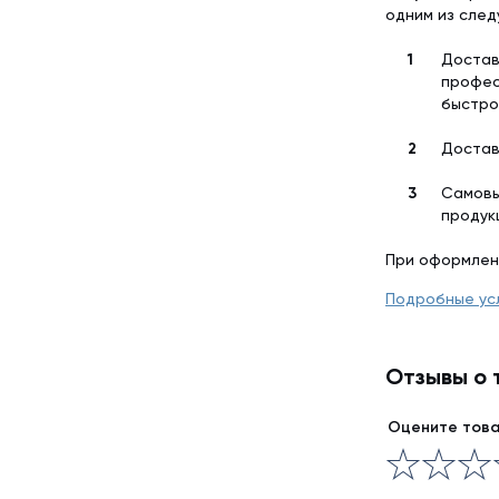
одним из сле
Достав
профес
быстро
Достав
Самовы
продук
При оформлен
Подробные ус
Отзывы о 
Оцените тов