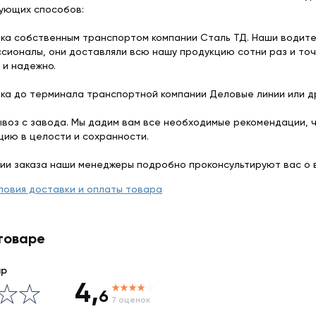
дующих способов:
ка собственным транспортом компании Сталь ТД. Наши водит
сионалы, они доставляли всю нашу продукцию сотни раз и точ
 и надежно.
ка до терминала транспортной компании Деловые линии или др
воз с завода. Мы дадим вам все необходимые рекомендации, 
цию в целости и сохранности.
ии заказа наши менеджеры подробно проконсультируют вас о 
ловия доставки и оплаты товара
товаре
ар
4,
6
7 оценок