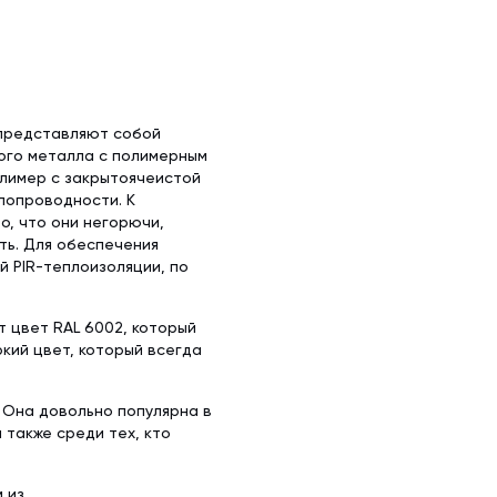
 представляют собой
ого металла с полимерным
олимер с закрытоячеистой
лопроводности. К
, что они негорючи,
ть. Для обеспечения
 PIR-теплоизоляции, по
 цвет RAL 6002, который
ркий цвет, который всегда
 Она довольно популярна в
 также среди тех, кто
 из