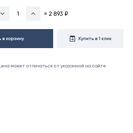
х50 м)
аллочерепица
=
2 893
₽
ляционная
ллочерепица
(1.5х50 м)
ние
ительная
 в корзину
Купить в 1 клик
ю
вовать
 цена может отличаться от указанной на сайте