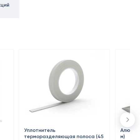
кций
Уплотнитель
Алюмини
терморазделяющая полоса (45
м)