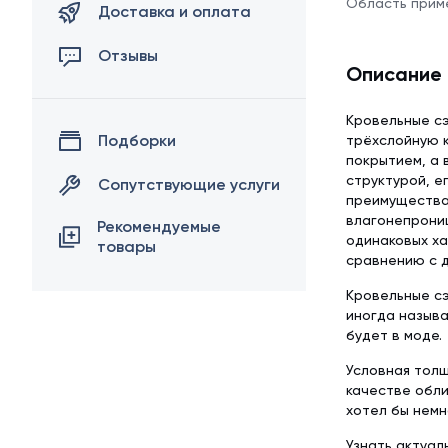
Область прим
Доставка и оплата
Отзывы
Описание
Кровельные сэ
Подборки
трёхслойную к
покрытием, а 
структурой, е
Сопутствующие услуги
преимуществам
влагонепрони
Рекомендуемые
одинаковых ха
товары
сравнению с д
Кровельные сэ
иногда называ
будет в моде.
Условная толщ
качестве обли
хотел бы немн
Узнать актуал