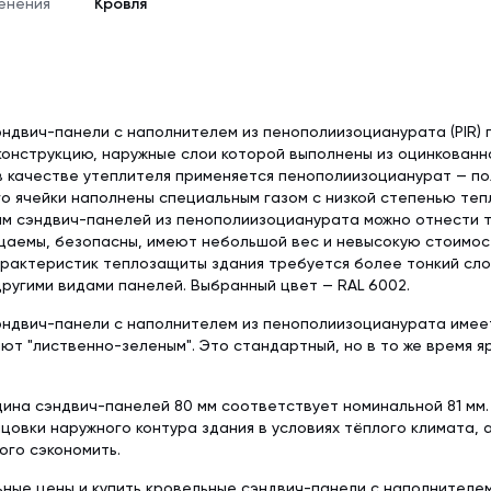
енения
Кровля
ндвич-панели с наполнителем из пенополиизоцианурата (PIR)
онструкцию, наружные слои которой выполнены из оцинкованн
в качестве утеплителя применяется пенополиизоцианурат — п
го ячейки наполнены специальным газом с низкой степенью теп
 сэндвич-панелей из пенополиизоцианурата можно отнести то
цаемы, безопасны, имеют небольшой вес и невысокую стоимос
рактеристик теплозащиты здания требуется более тонкий слой
ругими видами панелей. Выбранный цвет — RAL 6002.
ндвич-панели с наполнителем из пенополиизоцианурата имеет
ют "лиственно-зеленым". Это стандартный, но в то же время я
ина сэндвич-панелей 80 мм соответствует номинальной 81 мм.
цовки наружного контура здания в условиях тёплого климата, а
ого сэкономить.
ьные цены и купить кровельные сэндвич-панели с наполнителем