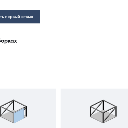
ть первый отзыв
борках