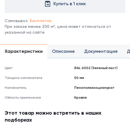
все
Купить в 1 клик
цвета
можно
в
Самовывоз
Бесплатно
справочнике
При заказе менее 200 м², цена может отличаться от
цветов
указанной на сайте
RAL.
*
отображение
Характеристики
Описание
Документация
Д
цвета
на
мониторе
Цвет
RAL 6002 (Зеленый лист)
может
не
Толщина наполнителя
50 мм
полностью
соответствовать
Наполнитель
Пенополиизоцианурат
его
Область применения
Кровля
реальному
оттенку.
Этот товар можно встретить в наших
подборках