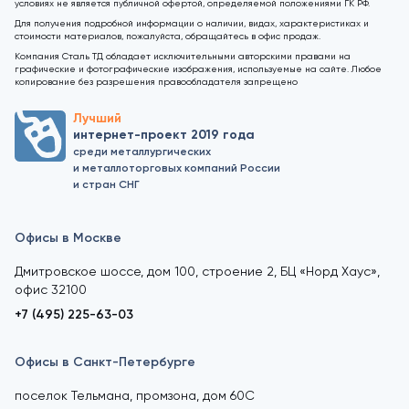
условиях не является публичной офертой, определяемой положениями ГК РФ.
Для получения подробной информации о наличии, видах, характеристиках и
стоимости материалов, пожалуйста, обращайтесь в офис продаж.
Компания Сталь ТД обладает исключительными авторскими правами на
графические и фотографические изображения, используемые на сайте. Любое
копирование без разрешения правообладателя запрещено
Лучший
интернет-проект 2019 года
среди металлургических
и металлоторговых компаний России
и стран СНГ
Офисы в Москве
Дмитровское шоссе, дом 100, строение 2, БЦ «Норд Хаус»,
офис 32100
+7 (495) 225-63-03
Офисы в Санкт-Петербурге
поселок Тельмана, промзона, дом 60С