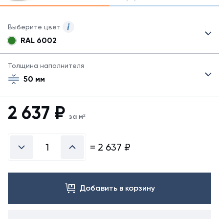
Выберите цвет
RAL 6002
Для
сэндвич-
панелей
Толщина наполнителя
могут
50 мм
быть
указаны
не
2 637
₽
все
за м²
возможные
цвета.
Для
=
2 637
₽
заказа
другого
цвета
свяжитесь
Добавить в корзину
с
менеджером.
Посмотреть