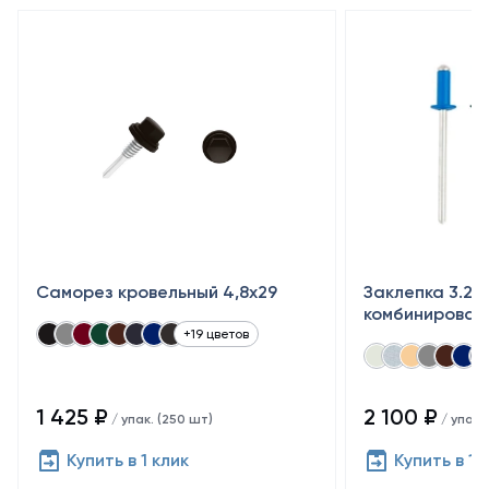
Саморез кровельный 4,8x29
Заклепка 3.2×
комбинирован
+19 цветов
1 425 ₽
2 100 ₽
/ упак. (250 шт)
/ упак.
Купить в 1 клик
Купить в 1 