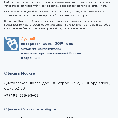
Сайт staltd.ru носит исключительно информационный характер и ни при каких
условиях не является публичной офертой, определяемой положениями ГК РФ.
Для получения подробной информации о наличии, видах, характеристиках и
стоимости материалов, пожалуйста, обращайтесь в офис продаж.
Компания Сталь ТД обладает исключительными авторскими правами на
графические и фотографические изображения, используемые на сайте. Любое
копирование без разрешения правообладателя запрещено
Лучший
интернет-проект 2019 года
среди металлургических
и металлоторговых компаний России
и стран СНГ
Офисы в Москве
Дмитровское шоссе, дом 100, строение 2, БЦ «Норд Хаус»,
офис 32100
+7 (495) 225-63-03
Офисы в Санкт-Петербурге