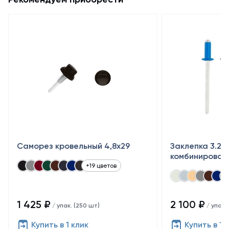
Саморез кровельный 4,8x29
Заклепка 3.2×
комбинирован
+19 цветов
1 425 ₽
2 100 ₽
/ упак. (250 шт)
/ упак.
Купить в 1 клик
Купить в 1 