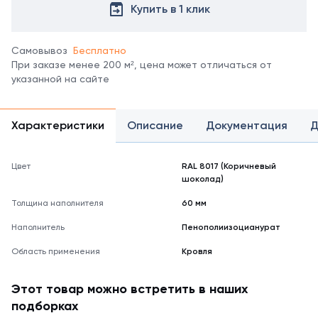
все
Купить в 1 клик
цвета
можно
в
Самовывоз
Бесплатно
справочнике
При заказе менее 200 м², цена может отличаться от
цветов
указанной на сайте
RAL.
*
отображение
Характеристики
Описание
Документация
Д
цвета
на
мониторе
Цвет
RAL 8017 (Коричневый
может
шоколад)
не
полностью
Толщина наполнителя
60 мм
соответствовать
Наполнитель
его
Пенополиизоцианурат
реальному
Область применения
Кровля
оттенку.
Этот товар можно встретить в наших
подборках