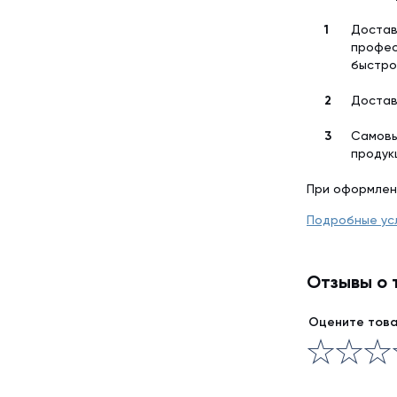
Достав
профес
быстро
Достав
Самовы
продук
При оформлен
Подробные ус
Отзывы о 
Оцените тов