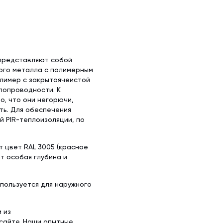
 представляют собой
ого металла с полимерным
олимер с закрытоячеистой
лопроводности. К
, что они негорючи,
ть. Для обеспечения
 PIR-теплоизоляции, по
 цвет RAL 3005 (красное
т особая глубина и
спользуется для наружного
 из
сайте. Наши опытные