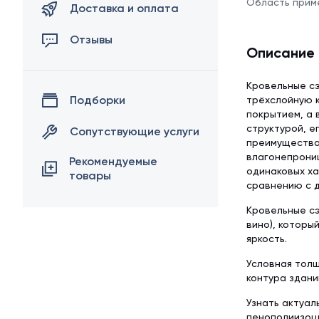
Область прим
Доставка и оплата
Отзывы
Описание
Кровельные сэ
Подборки
трёхслойную к
покрытием, а 
структурой, е
Сопутствующие услуги
преимуществам
влагонепрони
Рекомендуемые
одинаковых ха
товары
сравнению с д
Кровельные сэ
вино), которы
яркость.
Условная толщ
контура здани
Узнать актуал
пенополиизоци