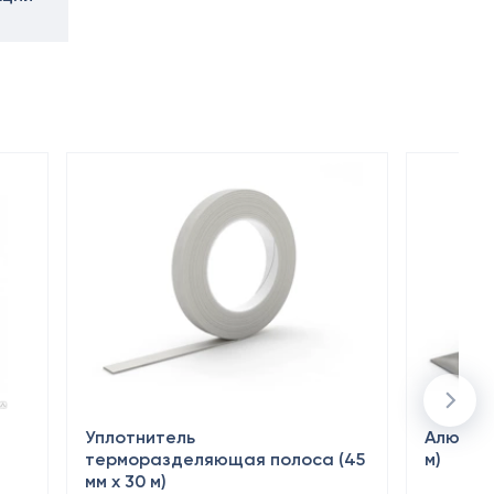
Уплотнитель
Алюмини
терморазделяющая полоса (45
м)
мм х 30 м)