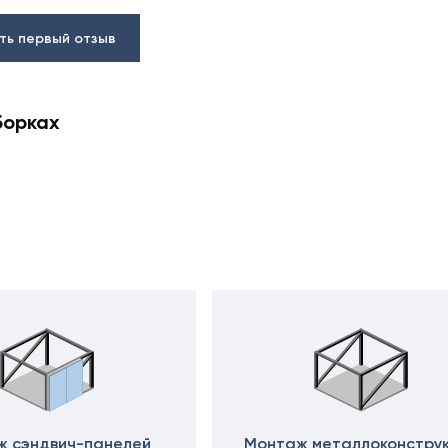
ть первый отзыв
борках
 сэндвич-панелей
Монтаж металлоконстру