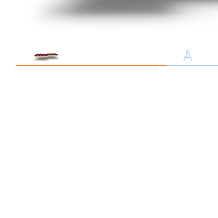
Профлист С21
Профнастил для забор
Кровельный профлист
Стеновой профнастил
Доборные элементы
Крепеж