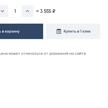
х50 м)
аллочерепица
=
3 555
₽
ляционная
ллочерепица
(1.5х50 м)
ние
ительная
 в корзину
Купить в 1 клик
ю
вовать
 цена может отличаться от указанной на сайте