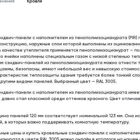
енения
Кровля
ндвич-панели с наполнителем из пенополиизоцианурата (PIR)
онструкцию, наружные слои которой выполнены из оцинкованн
в качестве утеплителя применяется пенополиизоцианурат — п
го ячейки наполнены специальным газом с низкой степенью теп
 сэндвич-панелей из пенополиизоцианурата можно отнести то
цаемы, безопасны, имеют небольшой вес и невысокую стоимос
рактеристик теплозащиты здания требуется более тонкий слой
ругими видами панелей. Выбранный цвет — RAL 3005.
ндвич-панели с наполнителем из пенополиизоцианурата имеет
й давно стал классикой среди оттенков красного. Цвет отличае
ина панелей 120 мм соответствует номинальной 123 мм. Она и
й, в которых важно поддерживать комнатную температуру.
ьные цены и купить кровельные сэндвич-панели с наполнителем
анурата в цвете RAL 3005 можно онлайн в каталоге на нашем 