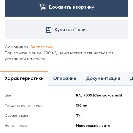
все
цвета
Добавить в корзину
можно
в
справочнике
Купить в 1 клик
цветов
RAL.
*
Самовывоз
Бесплатно
отображение
При заказе менее 200 м², цена может отличаться от
цвета
указанной на сайте
на
мониторе
может
не
Характеристики
Описание
Документация
Д
полностью
соответствовать
его
Цвет
RAL 7035 (Светло-серый)
реальному
Толщина наполнителя
150 мм
оттенку.
Соответствие
ТУ
Наполнитель
Минеральная вата