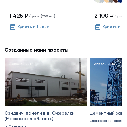
1 425 ₽
2 100 ₽
/ упак. (250 шт)
/ упак.
Купить в 1 клик
Купить в 1 
Созданные нами проекты
Декабрь 2019
Апрель 2010
Сэндвич-панели в д. Ожерелки
Цементный заво
(Московская область)
Сланцевское городск
д. Ожерелки