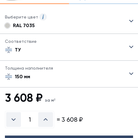
Выберите цвет
RAL 7035
Для
сэндвич-
панелей
Соответствие
могут
ТУ
быть
указаны
не
Толщина наполнителя
все
150 мм
возможные
цвета.
Для
3 608
₽
заказа
за м²
другого
цвета
свяжитесь
=
3 608
₽
с
менеджером.
Посмотреть