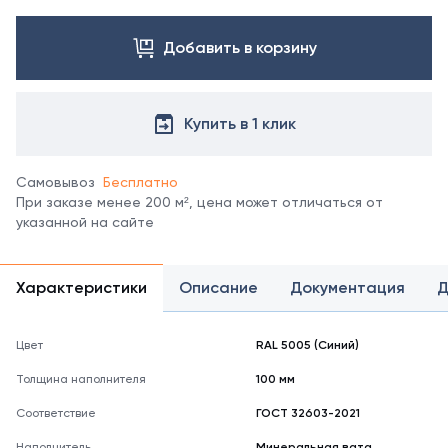
Посмотреть
все
цвета
Добавить в корзину
можно
в
справочнике
Купить в 1 клик
цветов
RAL.
*
Самовывоз
Бесплатно
отображение
При заказе менее 200 м², цена может отличаться от
цвета
указанной на сайте
на
мониторе
может
не
Характеристики
Описание
Документация
Д
полностью
соответствовать
его
Цвет
RAL 5005 (Синий)
реальному
Толщина наполнителя
100 мм
оттенку.
Соответствие
ГОСТ 32603-2021
Наполнитель
Минеральная вата