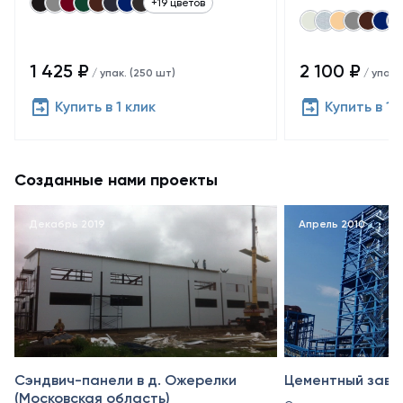
+19 цветов
1 425 ₽
2 100 ₽
/ упак. (250 шт)
/ упак.
Купить в 1 клик
Купить в 1 
Созданные нами проекты
Декабрь 2019
Апрель 2010
Сэндвич-панели в д. Ожерелки
Цементный заво
(Московская область)