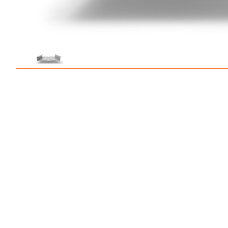
Профлист С21
Профнастил для забор
Кровельный профлист
Стеновой профнастил
Доборные элементы
Крепеж