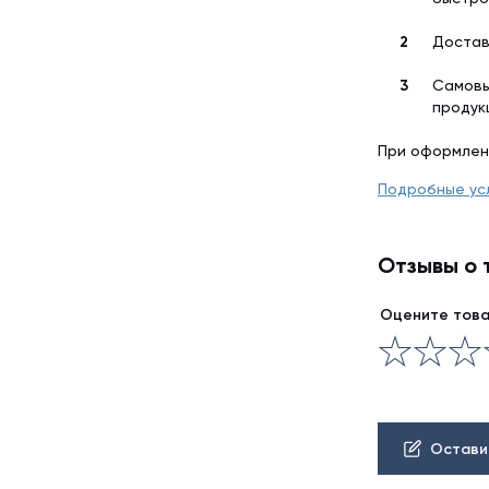
Достав
Самовы
продук
При оформлен
Подробные ус
Отзывы о 
Оцените тов
Остави