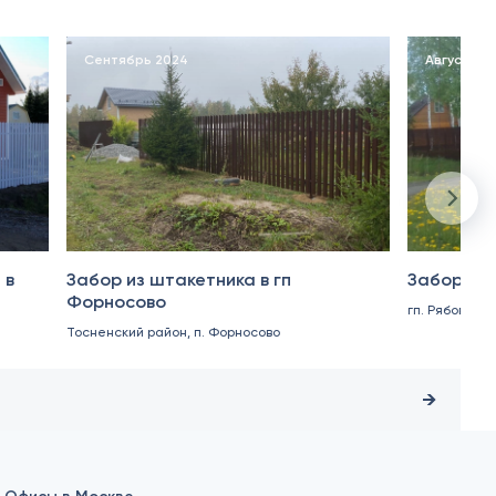
Сентябрь 2024
Август 20
 в
Забор из штакетника в гп
Забор из 
Форносово
гп. Рябово
Тосненский район, п. Форносово