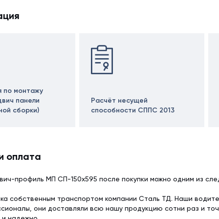
ация
я по монтажу
двич панели
Расчёт несущей
ной сборки)
способности СППС 2013
и оплата
вич-профиль МП СП-150х595 после покупки можно одним из сл
ка собственным транспортом компании Сталь ТД. Наши водит
сионалы, они доставляли всю нашу продукцию сотни раз и точ
 и надежно.