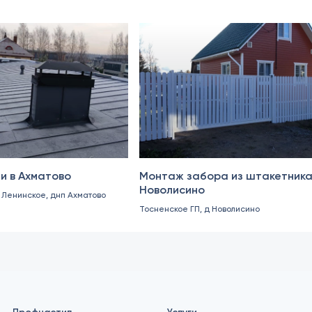
Октябрь 2024
и в Ахматово
Монтаж забора из штакетника
Новолисино
. Ленинское, днп Ахматово
Тосненское ГП, д Новолисино