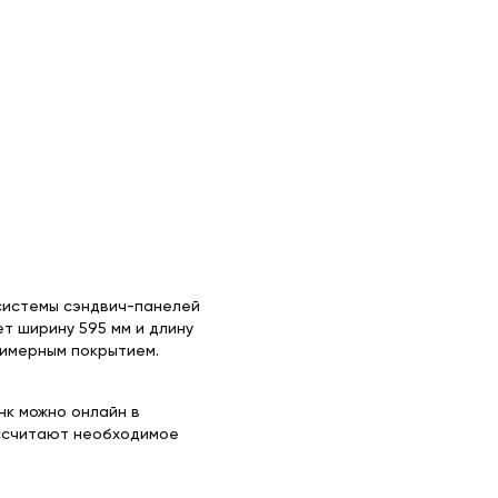
х50 м)
аллочерепица
ляционная
ллочерепица
(1.5х50 м)
ительная
системы сэндвич-панелей
т ширину 595 мм и длину
олимерным покрытием.
нк можно онлайн в
ассчитают необходимое