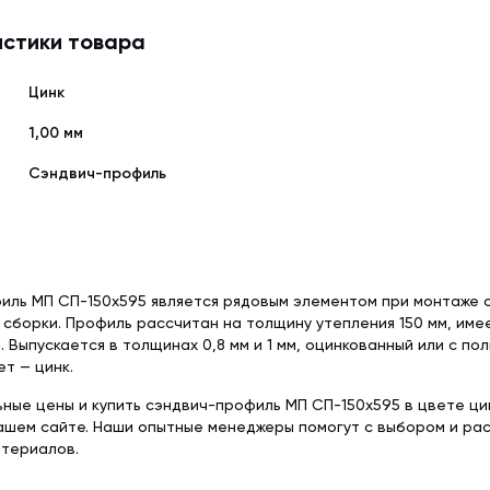
Delta-Reflex (1.5
Tyvek Solid (1.5х50 м)
Красная металлочерепица
Недорогая мет
стики товара
Пленка пароизо
Мембрана гидроизоляционная
Серая металлочерепица
Модульная мета
Delta-Reflex Plus 
Tyvek Solid Silver (1.5х50 м)
Цинк
Негорючая стро
Мембрана гидроизоляционная
1,00 мм
ткань TEND
Tyvek Supro + Tape (1.5х50 м)
Сэндвич-профиль
Пленка пароизоляционная
ROOFBOND (В) (1,6х37,5 м)
Доборные элементы
Крепеж
Комплектующие для кровли
иль МП СП-150х595 является рядовым элементом при монтаже 
сборки. Профиль рассчитан на толщину утепления 150 мм, имее
м. Выпускается в толщинах 0,8 мм и 1 мм, оцинкованный или с п
т — цинк.
ьные цены и купить сэндвич-профиль МП СП-150х595 в цвете ци
нашем сайте. Наши опытные менеджеры помогут с выбором и р
атериалов.