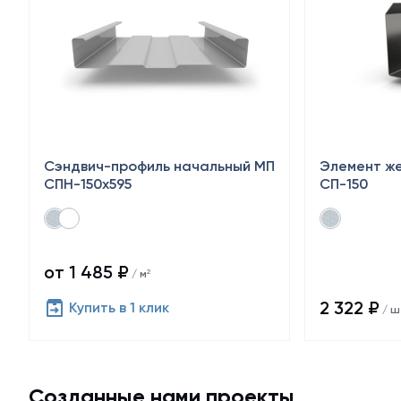
Сэндвич-профиль начальный МП
Элемент же
СПН-150х595
СП-150
от 1 485 ₽
/ м²
2 322 ₽
Купить в 1 клик
/ ш
Созданные нами проекты