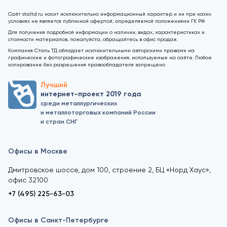
Сайт staltd.ru носит исключительно информационный характер и ни при каких
условиях не является публичной офертой, определяемой положениями ГК РФ.
Для получения подробной информации о наличии, видах, характеристиках и
стоимости материалов, пожалуйста, обращайтесь в офис продаж.
Компания Сталь ТД обладает исключительными авторскими правами на
графические и фотографические изображения, используемые на сайте. Любое
копирование без разрешения правообладателя запрещено
Лучший
интернет-проект 2019 года
среди металлургических
и металлоторговых компаний России
и стран СНГ
Офисы в Москве
Дмитровское шоссе, дом 100, строение 2, БЦ «Норд Хаус»,
офис 32100
+7 (495) 225-63-03
Офисы в Санкт-Петербурге