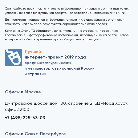
Сайт staltd.ru носит исключительно информационный характер и ни при каких
условиях не является публичной офертой, определяемой положениями ГК РФ.
Для получения подробной информации о наличии, видах, характеристиках и
стоимости материалов, пожалуйста, обращайтесь в офис продаж.
Компания Сталь ТД обладает исключительными авторскими правами на
графические и фотографические изображения, используемые на сайте. Любое
копирование без разрешения правообладателя запрещено
Лучший
интернет-проект 2019 года
среди металлургических
и металлоторговых компаний России
и стран СНГ
Офисы в Москве
Дмитровское шоссе, дом 100, строение 2, БЦ «Норд Хаус»,
офис 32100
+7 (495) 225-63-03
Офисы в Санкт-Петербурге