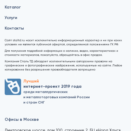
Каталог
Услуги
Контакты
Сайт staltd.ru носит исключительно информационный характер и ни при каких
условиях не является публичной офертой, определяемой положениями ГК РФ.
Для получения подробной информации о наличии, видах, характеристиках и
стоимости материалов, пожалуйста, обращайтесь в офис продаж.
Компания Сталь ТД обладает исключительными авторскими правами на
графические и фотографические изображения, используемые на сайте. Любое
копирование без разрешения правообладателя запрещено
Лучший
интернет-проект 2019 года
среди металлургических
и металлоторговых компаний России
и стран СНГ
Офисы в Москве
Дмитровское шоссе, дом 100, строение 2, БЦ «Норд Хаус»,