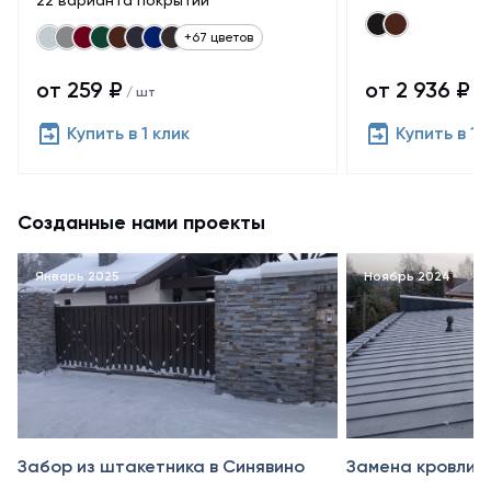
22 варианта покрытий
+67 цветов
от 259 ₽
от 2 936 ₽
/ шт
/ 
Купить в 1 клик
Купить в 1 
Созданные нами проекты
Январь 2025
Ноябрь 2024
Забор из штакетника в Синявино
Замена кровли в