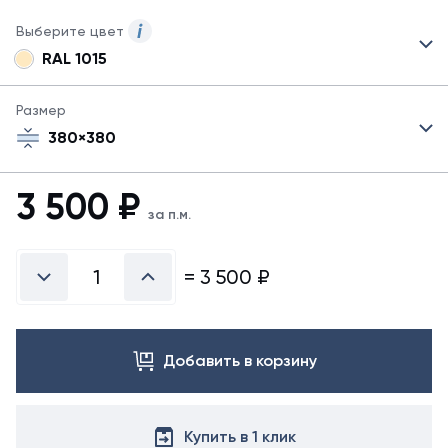
Выберите цвет
RAL 1015
Для
данного
товара
Размер
указаны
380×380
не
все
цвета.
3 500
₽
Для
за п.м.
заказа
другого
цвета
=
3 500
₽
свяжитесь
с
менеджером.
Добавить в корзину
Купить в 1 клик