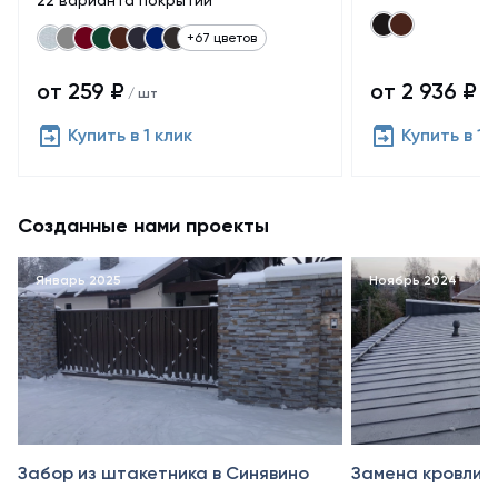
22 варианта покрытий
+67 цветов
от 259 ₽
от 2 936 ₽
/ шт
/ 
Купить в 1 клик
Купить в 1 
Созданные нами проекты
Январь 2025
Ноябрь 2024
Забор из штакетника в Синявино
Замена кровли в