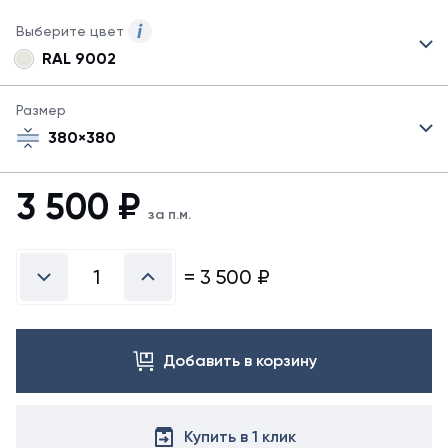
Выберите цвет
RAL 9002
Для
данного
товара
Размер
указаны
380×380
не
все
цвета.
3 500
₽
Для
за п.м.
заказа
другого
цвета
=
3 500
₽
свяжитесь
с
менеджером.
Добавить в корзину
Купить в 1 клик