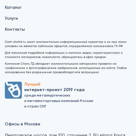
Каталог
Услуги
Контакты
Сайт staltd.ru носит исключительно информационный характер и ни при каких
условиях не является публичной офертой, определяемой положениями ГК РФ.
Для получения подробной информации о наличии, видах, характеристиках и
стоимости материалов, пожалуйста, обращайтесь в офис продаж.
Компания Сталь ТД обладает исключительными авторскими правами на
графические и фотографические изображения, используемые на сайте. Любое
копирование без разрешения правообладателя запрещено
Лучший
интернет-проект 2019 года
среди металлургических
и металлоторговых компаний России
и стран СНГ
Офисы в Москве
Дмитровское шоссе, дом 100, строение 2, БЦ «Норд Хаус»,