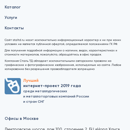
Каталог
Услуги
Контакты
Сайт staltd.ru носит исключительно информационный характер и ни при каких
условиях не является публичной офертой, определяемой положениями ГК РФ.
Для получения подробной информации о наличии, видах, характеристиках и
стоимости материалов, пожалуйста, обращайтесь в офис продаж.
Компания Сталь ТД обладает исключительными авторскими правами на
графические и фотографические изображения, используемые на сайте. Любое
копирование без разрешения правообладателя запрещено
Лучший
интернет-проект 2019 года
среди металлургических
и металлоторговых компаний России
и стран СНГ
Офисы в Москве
Дмитровское шоссе, дом 100, строение 2, БЦ «Норд Хаус»,