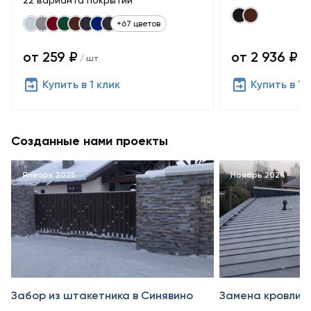
22 варианта покрытий
+67 цветов
от 259 ₽
от 2 936 ₽
/ шт
/ 
Купить в 1 клик
Купить в 1 
Созданные нами проекты
Январь 2025
Ноябрь 2024
Забор из штакетника в Синявино
Замена кровли в