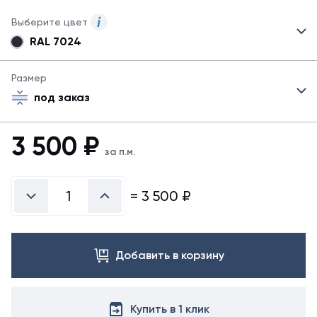
Выберите цвет
RAL 7024
Для
данного
товара
Размер
указаны
под заказ
не
все
цвета.
3 500
₽
Для
за п.м.
заказа
другого
цвета
=
3 500
₽
свяжитесь
с
менеджером.
Добавить в корзину
Купить в 1 клик