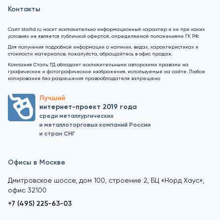
Контакты
Сайт staltd.ru носит исключительно информационный характер и ни при каких
условиях не является публичной офертой, определяемой положениями ГК РФ.
Для получения подробной информации о наличии, видах, характеристиках и
стоимости материалов, пожалуйста, обращайтесь в офис продаж.
Компания Сталь ТД обладает исключительными авторскими правами на
графические и фотографические изображения, используемые на сайте. Любое
копирование без разрешения правообладателя запрещено
Лучший
интернет-проект 2019 года
среди металлургических
и металлоторговых компаний России
и стран СНГ
Офисы в Москве
Дмитровское шоссе, дом 100, строение 2, БЦ «Норд Хаус»,
офис 32100
+7 (495) 225-63-03