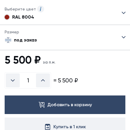
Выберите цвет
RAL 8004
Для
данного
товара
Размер
указаны
под заказ
не
все
цвета.
5 500
₽
Для
за п.м.
заказа
другого
цвета
=
5 500
₽
свяжитесь
с
менеджером.
Добавить в корзину
Купить в 1 клик