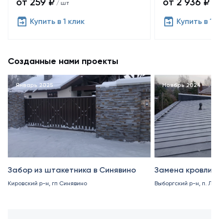
от 259 ₽
от 2 936 ₽
/ шт
/ 
Купить в 1 клик
Купить в 1 
Созданные нами проекты
Январь 2025
Ноябрь 2024
Забор из штакетника в Синявино
Замена кровли в
Кировский р-н, гп Синявино
Выборгский р-н, п. Ле