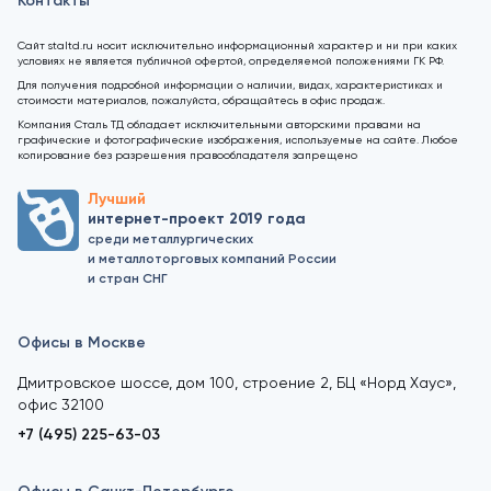
Контакты
Сайт staltd.ru носит исключительно информационный характер и ни при каких
условиях не является публичной офертой, определяемой положениями ГК РФ.
Для получения подробной информации о наличии, видах, характеристиках и
стоимости материалов, пожалуйста, обращайтесь в офис продаж.
Компания Сталь ТД обладает исключительными авторскими правами на
графические и фотографические изображения, используемые на сайте. Любое
копирование без разрешения правообладателя запрещено
Лучший
интернет-проект 2019 года
среди металлургических
и металлоторговых компаний России
и стран СНГ
Офисы в Москве
Дмитровское шоссе, дом 100, строение 2, БЦ «Норд Хаус»,
офис 32100
+7 (495) 225-63-03