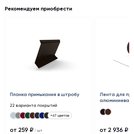
Рекомендуем приобрести
Планка примыкания в штробу
Лента для пр
алюминиевая 
22 варианта покрытий
+67 цветов
от 259 ₽
от 2 936 ₽
/ шт
/ 