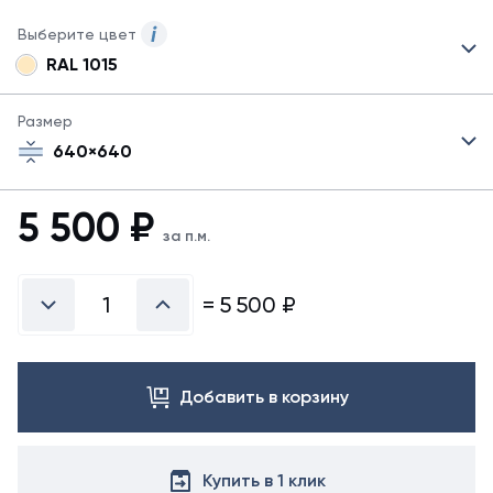
Выберите цвет
RAL 1015
Для
данного
товара
Размер
указаны
640×640
не
все
цвета.
5 500
₽
Для
за п.м.
заказа
другого
цвета
=
5 500
₽
свяжитесь
с
менеджером.
Добавить в корзину
Купить в 1 клик