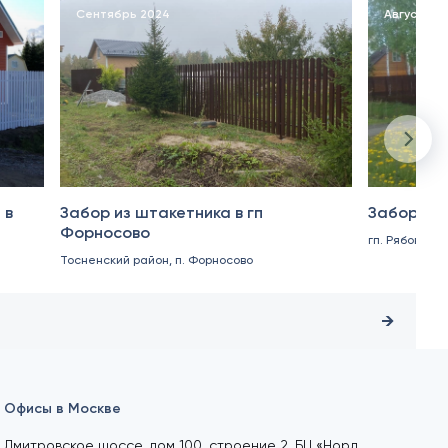
Сентябрь 2024
Август 20
 в
Забор из штакетника в гп
Забор из 
Форносово
гп. Рябово
Тосненский район, п. Форносово
Офисы в Москве
Дмитровское шоссе, дом 100, строение 2, БЦ «Норд