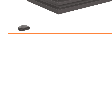
Профлист С21
Профнастил для забор
Кровельный профлист
Стеновой профнастил
Доборные элементы
Крепеж