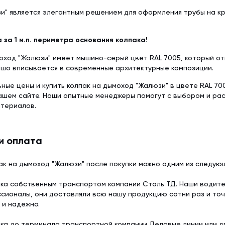
и" является элегантным решением для оформления трубы на кр
 за 1 м.п. периметра основания колпака!
оход "Жалюзи" имеет мышино-серый цвет RAL 7005, который от
ошо вписывается в современные архитектурные композиции.
ьные цены и купить колпак на дымоход "Жалюзи" в цвете RAL 70
нашем сайте. Наши опытные менеджеры помогут с выбором и р
атериалов.
и оплата
ак на дымоход "Жалюзи" после покупки можно одним из следую
ка собственным транспортом компании Сталь ТД. Наши водит
сионалы, они доставляли всю нашу продукцию сотни раз и точ
 и надежно.
ка до терминала транспортной компании Деловые линии или др