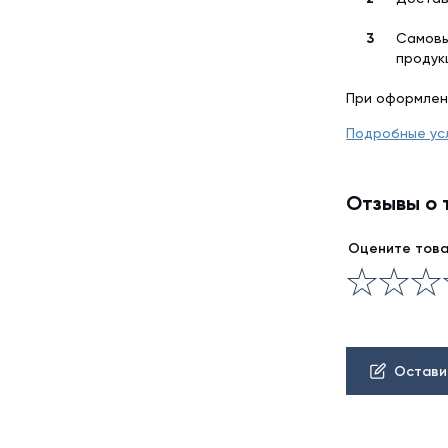
Самовы
продук
При оформлен
Подробные ус
Отзывы о 
Оцените тов
Остави