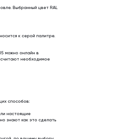
овле. Выбранный цвет RAL
носится к серой палитре.
05 можно онлайн в
ассчитают необходимое
щих способов:
ели настоящие
но знают как это сделать
угой, по вашему выбору.