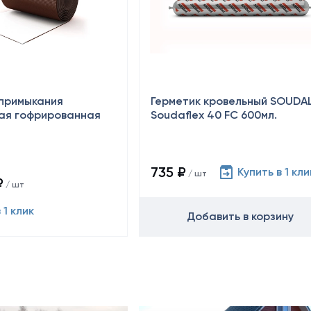
примыкания
Герметик кровельный SOUDA
ая гофрированная
Soudaflex 40 FC 600мл.
735 ₽
Купить в 1 кли
/ шт
₽
/ шт
 1 клик
Добавить в корзину