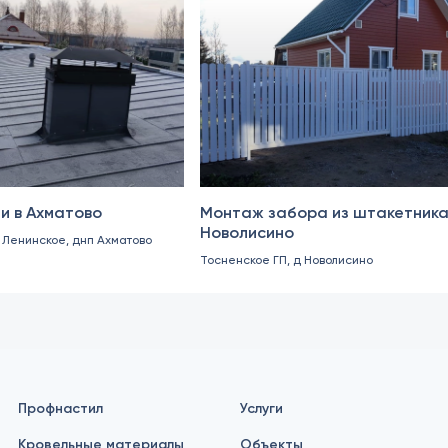
Октябрь 2024
и в Ахматово
Монтаж забора из штакетника
Новолисино
. Ленинское, днп Ахматово
Тосненское ГП, д Новолисино
Профнастил
Услуги
Кровельные материалы
Объекты