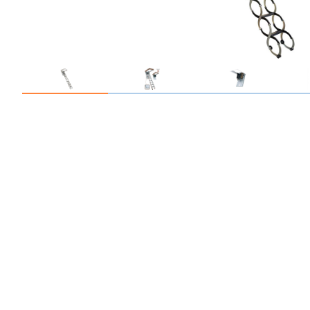
Профлист С21
Профнастил для забор
Кровельный профлист
Стеновой профнастил
Доборные элементы
Крепеж