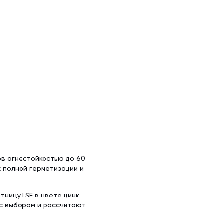
х50 м)
аллочерепица
ляционная
ллочерепица
(1.5х50 м)
ительная
ов огнестойкостью до 60
х полной герметизации и
тницу LSF в цвете цинк
 с выбором и рассчитают