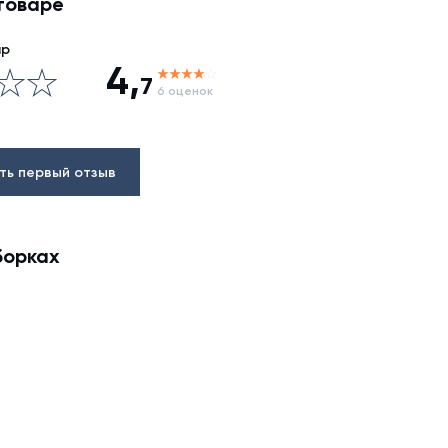
товаре
ар
4,
7
6 оценок
ть первый отзыв
борках