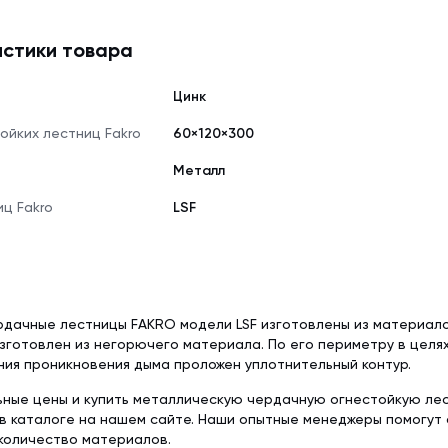
Delta-Reflex (1.5
Tyvek Solid (1.5х50 м)
Красная металлочерепица
Недорогая мет
стики товара
Пленка пароизо
Мембрана гидроизоляционная
Серая металлочерепица
Модульная мета
Delta-Reflex Plus 
Tyvek Solid Silver (1.5х50 м)
Цинк
Негорючая стро
Мембрана гидроизоляционная
ткань TEND
Tyvek Supro + Tape (1.5х50 м)
ойких лестниц Fakro
60×120×300
Пленка пароизоляционная
Металл
ROOFBOND (В) (1,6х37,5 м)
Доборные элементы
Крепеж
ц Fakro
LSF
Комплектующие для кровли
рдачные лестницы FAKRO модели LSF изготовлены из материал
изготовлен из негорючего материала. По его периметру в целя
ия проникновения дыма проложен уплотнительный контур.
ьные цены и купить металлическую чердачную огнестойкую лес
в каталоге на нашем сайте. Наши опытные менеджеры помогут
количество материалов.