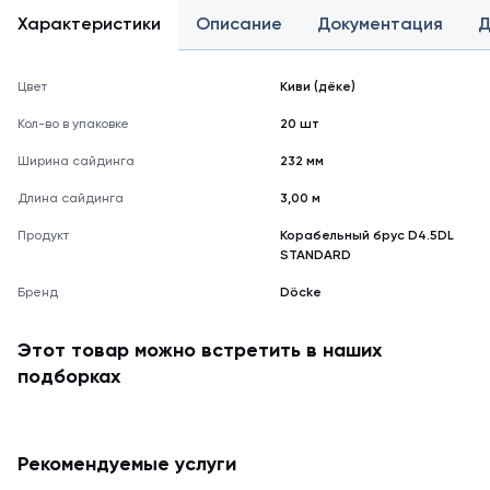
Характеристики
Описание
Документация
Д
Цвет
Киви (дёке)
Кол-во в упаковке
20 шт
Ширина сайдинга
232 мм
Длина сайдинга
3,00 м
Продукт
Корабельный брус D4.5DL
STANDARD
Бренд
Döcke
Этот товар можно встретить в наших
подборках
Рекомендуемые услуги