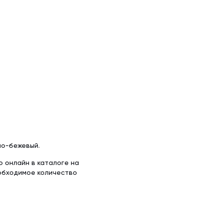
х50 м)
аллочерепица
ляционная
ллочерепица
(1.5х50 м)
ительная
но-бежевый.
о онлайн в каталоге на
обходимое количество