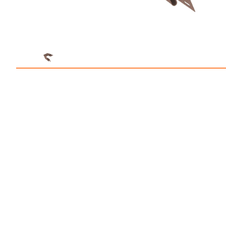
Профлист С21
Профнастил для забор
Кровельный профлист
Стеновой профнастил
Доборные элементы
Крепеж