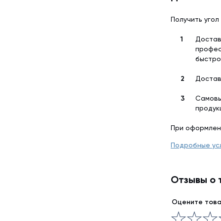
Получить угол
Достав
профес
быстро
Достав
Самовы
продук
При оформлен
Подробные ус
Отзывы о 
Оцените тов