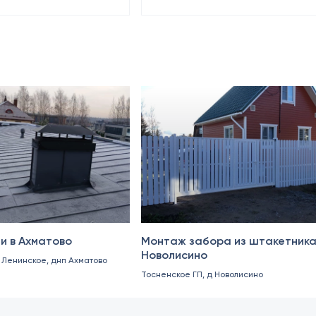
Октябрь 2024
и в Ахматово
Монтаж забора из штакетника
Новолисино
. Ленинское, днп Ахматово
Тосненское ГП, д Новолисино