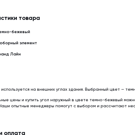
Delta-Reflex (1.5
Tyvek Solid (1.5х50 м)
Красная металлочерепица
Недорогая мет
Пленка пароизо
Мембрана гидроизоляционная
стики товара
Серая металлочерепица
Модульная мета
Delta-Reflex Plus 
Tyvek Solid Silver (1.5х50 м)
емно-бежевый
Негорючая стро
Мембрана гидроизоляционная
ткань TEND
Tyvek Supro + Tape (1.5х50 м)
оборный элемент
Пленка пароизоляционная
ранд Лайн
ROOFBOND (В) (1,6х37,5 м)
Доборные элементы
Крепеж
Комплектующие для кровли
 используется на внешних углах здания. Выбранный цвет — тем
ьные цены и купить угол наружный в цвете темно-бежевый можн
 Наши опытные менеджеры помогут с выбором и рассчитают не
и оплата