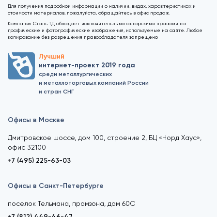
Для получения подробной информации о наличии, видах, характеристиках и
стоимости материалов, пожалуйста, обращайтесь в офис продаж.
Компания Сталь ТД обладает исключительными авторскими правами на
графические и фотографические изображения, используемые на сайте. Любое
копирование без разрешения правообладателя запрещено
Лучший
интернет-проект 2019 года
среди металлургических
и металлоторговых компаний России
и стран СНГ
Офисы в Москве
Дмитровское шоссе, дом 100, строение 2, БЦ «Норд Хаус»,
офис 32100
+7 (495) 225-63-03
Офисы в Санкт-Петербурге
поселок Тельмана, промзона, дом 60С
+7 (812) 449-46-47