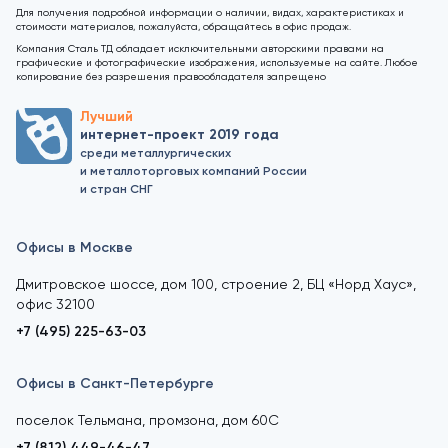
Для получения подробной информации о наличии, видах, характеристиках и
стоимости материалов, пожалуйста, обращайтесь в офис продаж.
Компания Сталь ТД обладает исключительными авторскими правами на
графические и фотографические изображения, используемые на сайте. Любое
копирование без разрешения правообладателя запрещено
Лучший
интернет-проект 2019 года
среди металлургических
и металлоторговых компаний России
и стран СНГ
Офисы в Москве
Дмитровское шоссе, дом 100, строение 2, БЦ «Норд Хаус»,
офис 32100
+7 (495) 225-63-03
Офисы в Санкт-Петербурге
поселок Тельмана, промзона, дом 60С
+7 (812) 449-46-47