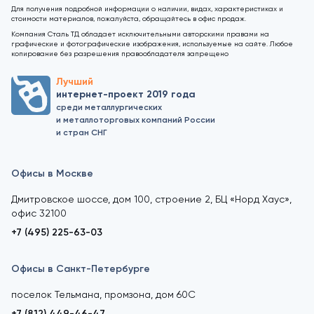
Для получения подробной информации о наличии, видах, характеристиках и
стоимости материалов, пожалуйста, обращайтесь в офис продаж.
Компания Сталь ТД обладает исключительными авторскими правами на
графические и фотографические изображения, используемые на сайте. Любое
копирование без разрешения правообладателя запрещено
Лучший
интернет-проект 2019 года
среди металлургических
и металлоторговых компаний России
и стран СНГ
Офисы в Москве
Дмитровское шоссе, дом 100, строение 2, БЦ «Норд Хаус»,
офис 32100
+7 (495) 225-63-03
Офисы в Санкт-Петербурге
поселок Тельмана, промзона, дом 60С
+7 (812) 449-46-47