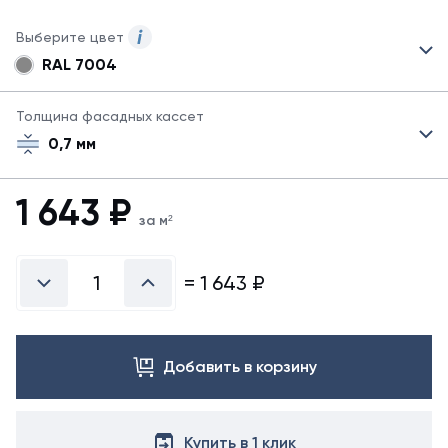
Выберите цвет
RAL 7004
Для
данного
товара
Толщина фасадных кассет
могут
0,7 мм
быть
указаны
не
1 643
₽
все
за м²
возможные
цвета.
Для
=
1 643
₽
заказа
другого
цвета
свяжитесь
Добавить в корзину
с
менеджером.
Купить в 1 клик