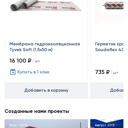
Мембрана гидроизоляционная
Герметик кро
Tyvek Soft (1.5х50 м)
Soudaflex 40 
16 100 ₽
/ шт
735 ₽
Купить в 1 клик
/ шт
Добавить в корзину
Добавит
Созданные нами проекты
Март 2019
Август 2013