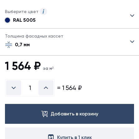
Выберите цвет
RAL 5005
Для
данного
товара
Толщина фасадных кассет
указаны
0,7 мм
не
все
возможные
1 564
₽
цвета.
за м²
Для
заказа
другого
=
1 564
₽
цвета
обратитесь
к
менеджеру.
Добавить в корзину
Купить в 1 клик