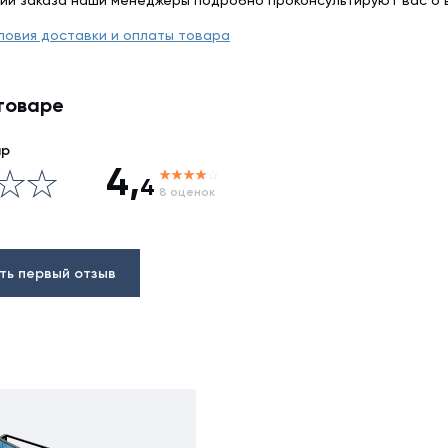
ии заказа наши менеджеры подробно проконсультируют вас о 
ловия доставки и оплаты товара
товаре
ар
4,
4
8 оценок
ть первый отзыв