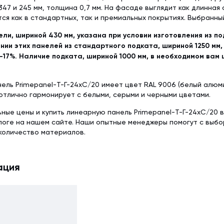
347 и 245 мм, толщина 0,7 мм. На фасаде выглядит как длинная
ся как в стандартных, так и премиальных покрытиях. Выбранны
ели, шириной 430 мм, указана при условии изготовления из п
нии этих панелей из стандартного подката, шириной 1250 мм,
-17%. Наличие подката, шириной 1000 мм, в необходимом вам 
ель Primepanel-Т-Г-24хС/20 имеет цвет RAL 9006 (белый алюми
отлично гармонирует с белыми, серыми и черными цветами.
ьные цены и купить линеарную панель Primepanel-Т-Г-24хС/20 
логе на нашем сайте. Наши опытные менеджеры помогут с выб
количество материалов.
ация