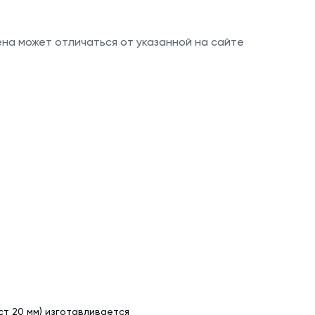
х50 м)
аллочерепица
ляционная
цена может отличаться от указанной на сайте
ллочерепица
(1.5х50 м)
ительная
ст 20 мм) изготавливается