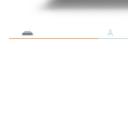
Профлист С21
Профнастил для забор
Кровельный профлист
Стеновой профнастил
Доборные элементы
Крепеж