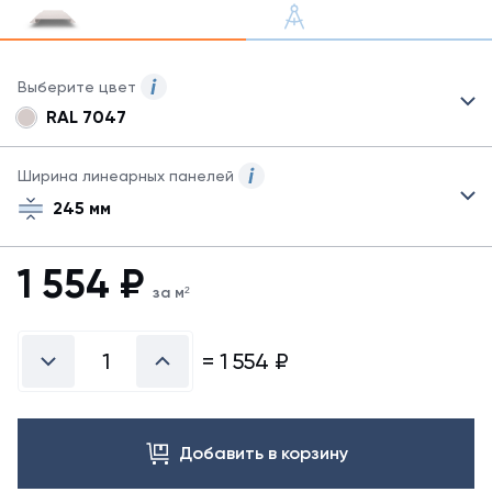
Выберите цвет
RAL 7047
Для
данного
товара
Ширина линеарных панелей
могут
245 мм
быть
указаны
не
1 554
₽
все
за м²
возможные
цвета.
Для
=
1 554
₽
заказа
другого
цвета
обратитесь
Добавить в корзину
к
менеджеру