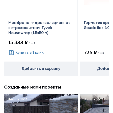
Мембрана гидроизоляционная
Герметик кро
ветрозащитная Tyvek
Soudaflex 40 
Housewrap (1.5х50 м)
15 388 ₽
/ шт
735 ₽
Купить в 1 клик
/ шт
Добавить в корзину
Добавит
Созданные нами проекты
Январь 2025
Ноябрь 2024