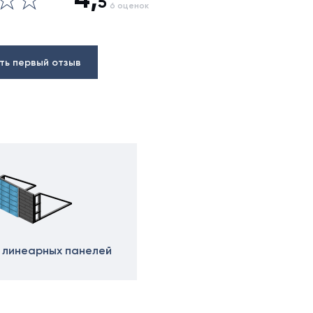
5
6 оценок
ть первый отзыв
 линеарных панелей