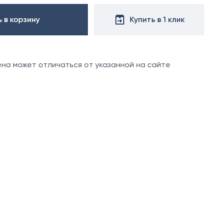
х50 м)
аллочерепица
 в корзину
Купить в 1 клик
ляционная
ллочерепица
(1.5х50 м)
ительная
цена может отличаться от указанной на сайте