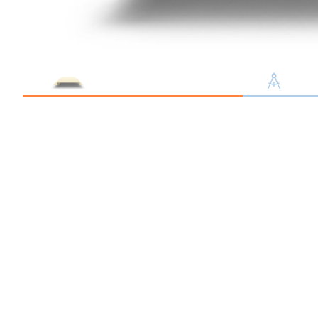
Профлист С21
Профнастил для забор
Кровельный профлист
Стеновой профнастил
Доборные элементы
Крепеж