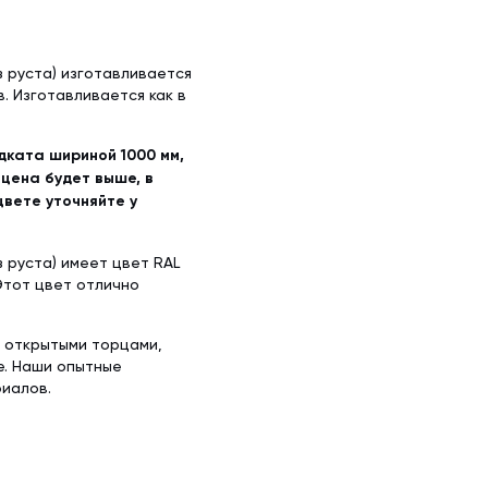
з руста) изготавливается
в. Изготавливается как в
одката шириной 1000 мм,
 цена будет выше, в
цвете уточняйте у
 руста) имеет цвет RAL
Этот цвет отлично
с открытыми торцами,
те. Наши опытные
иалов.