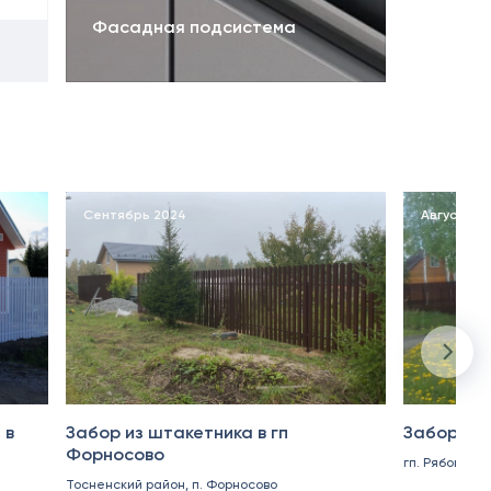
Фасадная подсистема
Сентябрь 2024
Август 20
 в
Забор из штакетника в гп
Забор из 
Форносово
гп. Рябово
Тосненский район, п. Форносово