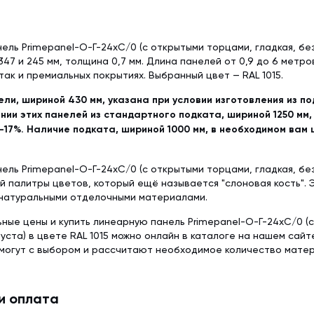
ель Primepanel-О-Г-24хС/0 (с открытыми торцами, гладкая, бе
347 и 245 мм, толщина 0,7 мм. Длина панелей от 0,9 до 6 метро
так и премиальных покрытиях. Выбранный цвет — RAL 1015.
ели, шириной 430 мм, указана при условии изготовления из п
нии этих панелей из стандартного подката, шириной 1250 мм,
-17%. Наличие подката, шириной 1000 мм, в необходимом вам 
ель Primepanel-О-Г-24хС/0 (с открытыми торцами, гладкая, без
ой палитры цветов, который ещё называется "слоновая кость". 
 натуральными отделочными материалами.
ьные цены и купить линеарную панель Primepanel-О-Г-24хС/0 (
руста) в цвете RAL 1015 можно онлайн в каталоге на нашем сай
могут с выбором и рассчитают необходимое количество матер
и оплата