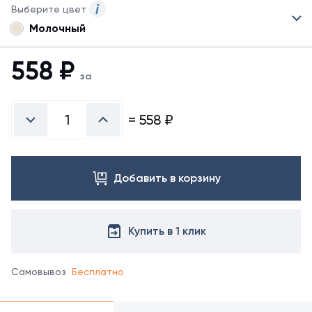
Выберите цвет
Молочный
Для
данного
товара
558
₽
могут
за
быть
представлены
не
=
558
₽
все
возможные
цвета.
Для
Добавить в корзину
заказа
другого
цвета
обратитесь
Купить в 1 клик
к
менеджеру.
Самовывоз
Бесплатно