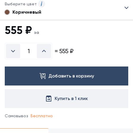
Выберите цвет
Коричневый
Для
данного
товара
555
₽
могут
за
быть
представлены
не
=
555
₽
все
возможные
цвета.
Для
Добавить в корзину
заказа
другого
цвета
обратитесь
Купить в 1 клик
к
менеджеру.
Самовывоз
Бесплатно