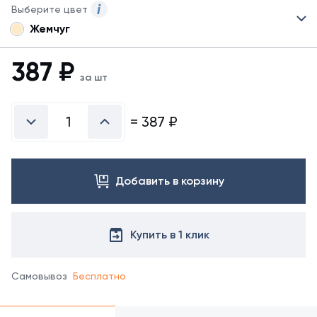
Выберите цвет
Жемчуг
Для
данного
товара
387
₽
могут
за шт
быть
представлены
не
=
387
₽
все
возможные
цвета.
Для
Добавить в корзину
заказа
другого
цвета
обратитесь
Купить в 1 клик
к
менеджеру.
Самовывоз
Бесплатно