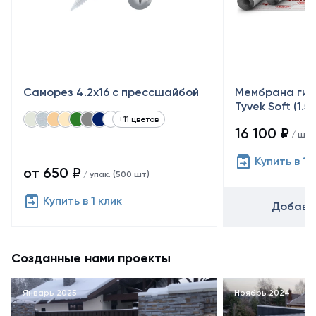
Саморез 4.2х16 с прессшайбой
Мембрана гид
Tyvek Soft (1.5
+11 цветов
16 100 ₽
/ шт
Купить в 1 
от 650 ₽
/ упак. (500 шт)
Купить в 1 клик
Добавит
Созданные нами проекты
Январь 2025
Ноябрь 2024