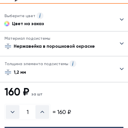
Выберите цвет
Цвет на заказ
Данный
товар
может
Материал подсистемы
быть
Нержавейка в порошковой окраске
окрашен
методом
порошковой
Толщина элемента подсистемы
окраски
в
1,2 мм
любой
цвет
160
₽
по
за шт
каталогу.
=
160
₽