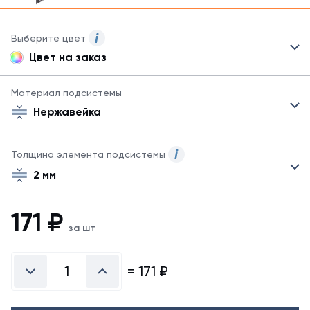
Выберите цвет
Цвет на заказ
Данный
товар
может
Материал подсистемы
быть
Нержавейка
окрашен
методом
порошковой
Толщина элемента подсистемы
окраски
в
2 мм
любой
цвет
171
₽
по
за шт
каталогу.
=
171
₽