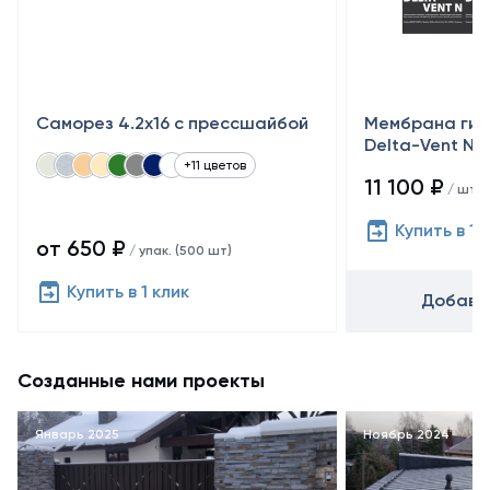
Саморез 4.2х16 с прессшайбой
Мембрана гид
Delta-Vent N (1
+11 цветов
11 100 ₽
/ шт
Купить в 1 
от 650 ₽
/ упак. (500 шт)
Купить в 1 клик
Добавит
Созданные нами проекты
Январь 2025
Ноябрь 2024