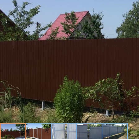
Профлист С21
Профнастил для забор
Кровельный профлист
Стеновой профнастил
Доборные элементы
Крепеж