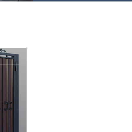
х50 м)
аллочерепица
ляционная
ллочерепица
(1.5х50 м)
ительная